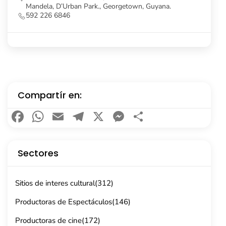
https://feh.uog.edu.gy/
Compartír en:
Facebook
WhatsApp
Email
Telegram
X
Messenger
Compartir
Sectores
Sitios de interes cultural
(312)
Productoras de Espectáculos
(146)
Productoras de cine
(172)