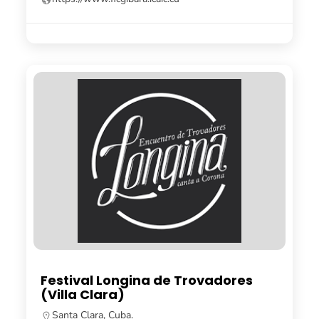
Festival Longina de Trovadores
(Villa Clara)
Santa Clara, Cuba.