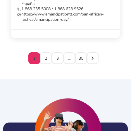
España.
1 868 235 5008 / 1 868 628 9526
https://www.emancipationtt.com/pan-african-
festival/emancipation-day/
1
2
3
…
35