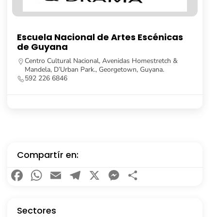
Universidad de Guyana
Turkeyen Campus, Georgetown, Guyana.
592 623 5104
https://feh.uog.edu.gy/
Compartír en:
Facebook
WhatsApp
Email
Telegram
X
Messenger
Compartir
Sectores