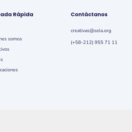
rada Rápida
Contáctanos
o
creativas@sela.org
nes somos
(+58-212) 955 71 11
tivos
es
icaciones