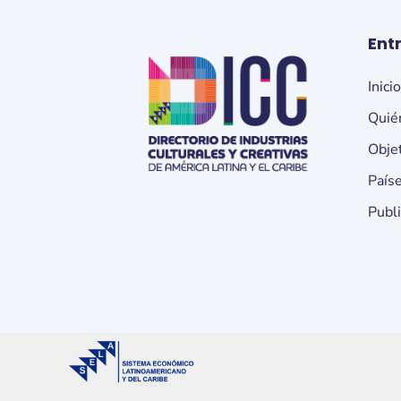
Ent
Inici
Quié
Obje
País
Publ