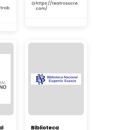
https://teatrosucre.
atrob
com/
al
Biblioteca