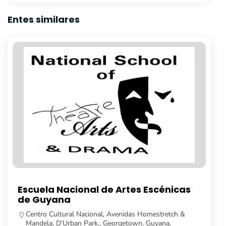
Entes similares
Universidad de Guyana
Turkeyen Campus, Georgetown, Guyana.
592 623 5104
https://feh.uog.edu.gy/