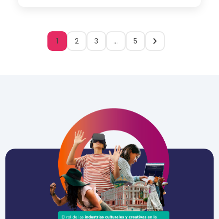
1
2
3
…
5