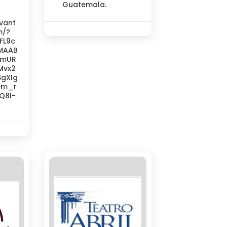
Guatemala.
vant
m/?
FL9c
xMAAB
cmUR
Mvx2
gXIg
em_r
Q8l-