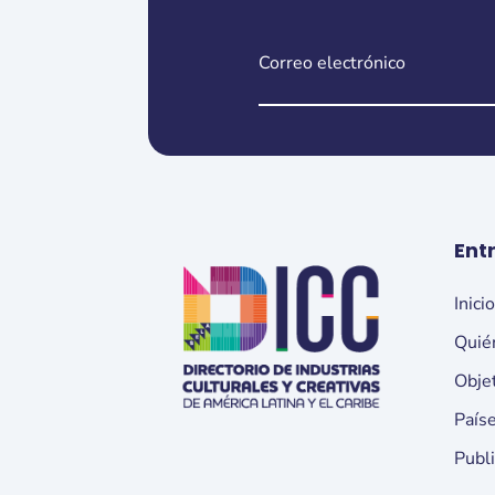
Ent
Inici
Quié
Obje
País
Publ