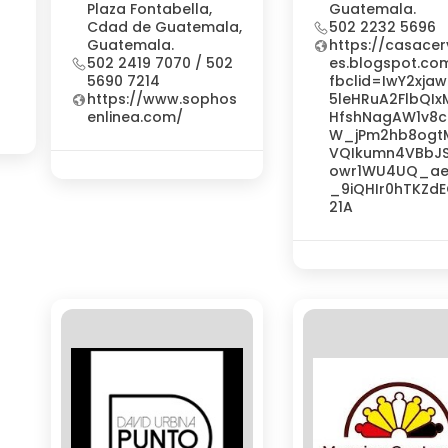
Plaza Fontabella,
Guatemala.
Cdad de Guatemala,
502 2232 5696
Guatemala.
https://casacer
502 2419 7070 / 502
es.blogspot.co
5690 7214
fbclid=IwY2xjaw
https://www.sophos
5leHRuA2FlbQI
enlinea.com/
HfshNagAW1v8
W_jPm2hb8ogt
VQIkumn4VBbJS
owr1WU4UQ_a
_9iQHIr0hTKZdE
21A