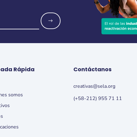
o
rada Rápida
Contáctanos
o
creativas@sela.org
nes somos
(+58-212) 955 71 11
tivos
es
icaciones