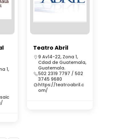
al
Teatro Abril
9 Av14-22, Zona 1,
Cdad de Guatemala,
Guatemala.
na 1,
502 2319 7797 / 502
3745 9680
https://teatroabril.c
om/
saic
g/