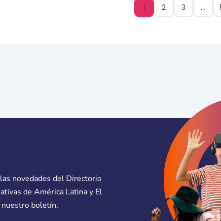
1
2
3
…
 las novedades del Directorio
eativas de América Latina y El
 nuestro boletín.