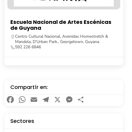
Universidad de Guyana
Turkeyen Campus, Georgetown, Guyana.
592 623 5104
https://feh.uog.edu.gy/
Compartír en:
Facebook
WhatsApp
Email
Telegram
X
Messenger
Compartir
Sectores