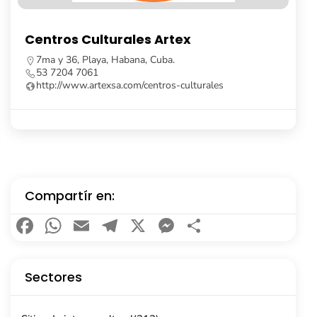
Librería Fayad Jamís
Calle Obispo, no. 261, e/ Cuba y Aguiar, La Habana
Vieja, Cuba.
53 7862 8091
Compartír en:
Facebook
WhatsApp
Email
Telegram
X
Messenger
Compartir
Sectores