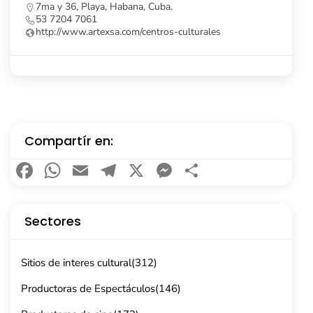
Calle Obispo, no. 261, e/ Cuba y Aguiar, La Habana
Vieja, Cuba.
53 7862 8091
Compartír en:
Facebook
WhatsApp
Email
Telegram
X
Messenger
Compartir
Sectores
Sitios de interes cultural
(312)
Productoras de Espectáculos
(146)