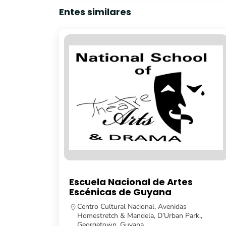
Entes similares
Nacional de Artes
Universidad de
as de Guyana
Turkeyen Campus, Ge
592 623 5104
ltural Nacional, Avenidas
https://feh.uog.edu.gy
ch & Mandela, D’Urban Park.,
wn, Guyana.