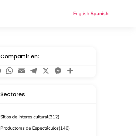
English
Spanish
Compartír en:
Facebook
WhatsApp
Email
Telegram
X
Messenger
Compartir
Sectores
Sitios de interes cultural
(312)
Productoras de Espectáculos
(146)