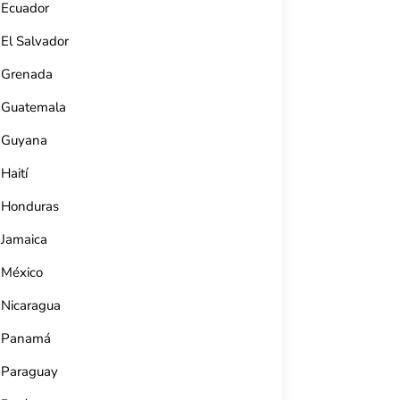
Ecuador
El Salvador
Grenada
Guatemala
Guyana
Haití
Honduras
Jamaica
México
Nicaragua
sica
Mustique Blues Festival
Panamá
Guyana.
Mustique, San Vicente y las Granadinas.
1 784 488 8424
Paraguay
https://mustique-
island.com/journals/mustique-blues-festival-