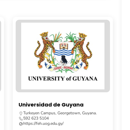
 Guyana
Escuela Nacional de Mú
orgetown, Guyana.
71-72 Main Street, Georgetown, 
592 227 7860
/