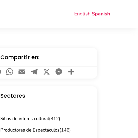
English
Spanish
Compartír en:
Facebook
WhatsApp
Email
Telegram
X
Messenger
Compartir
Sectores
Sitios de interes cultural
(312)
Productoras de Espectáculos
(146)