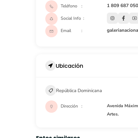
1 809 687 05
Teléfono
Social Info
galerianacio
Email
Ubicación
República Dominicana
Avenida Máximo
Dirección
Artes.
Entes similares