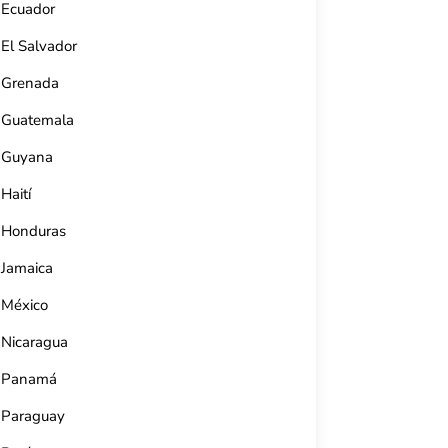
Ecuador
El Salvador
Grenada
Guatemala
Guyana
Haití
Honduras
Jamaica
México
Estudio 50 La Habana
Fábrica
Nicaragua
Calle Lugareños, Almendares, La Habana,
Calle 26, 
Panamá
Cuba.
Cuba.
53 5266 7043
53 7838 2
Paraguay