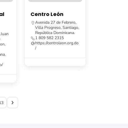
al
Centro León
Avenida 27 de Febrero,
Villa Progreso, Santiago,
República Dominicana.
 Juan
1 809 582 2315
e
https://centroleon.org.do
on,
/
ana.
o/
13