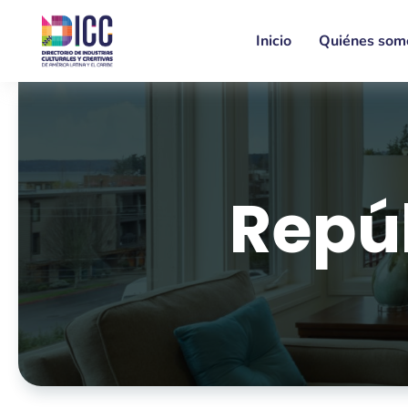
Inicio
Quiénes som
Repú