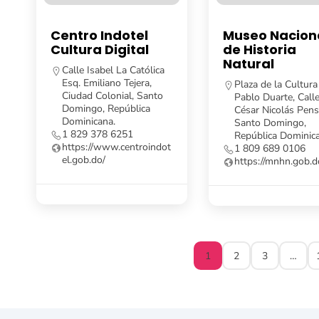
Centro Indotel
Museo Nacion
Cultura Digital
de Historia
Natural
Calle Isabel La Católica
Esq. Emiliano Tejera,
Plaza de la Cultura
Ciudad Colonial, Santo
Pablo Duarte, Call
Domingo, República
César Nicolás Pens
Dominicana.
Santo Domingo,
1 829 378 6251
República Dominic
https://www.centroindot
1 809 689 0106
el.gob.do/
https://mnhn.gob.d
1
2
3
…