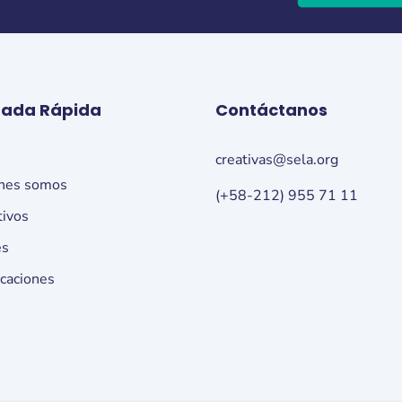
rada Rápida
Contáctanos
o
creativas@sela.org
nes somos
(+58-212) 955 71 11
tivos
es
icaciones