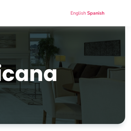
English
Spanish
icana