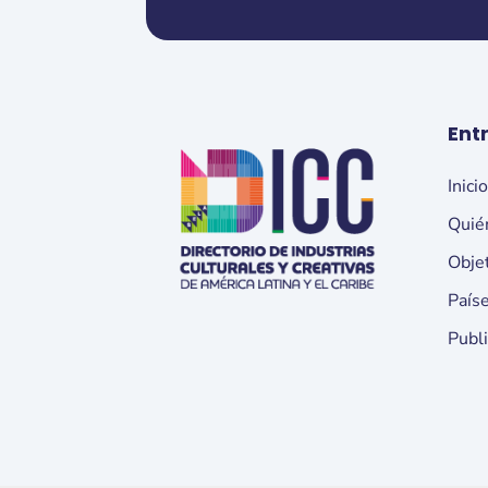
Ent
Inici
Quié
Obje
País
Publ