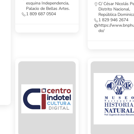
esquina Independencia,
C/ César Nicolás P
Palacio de Bellas Artes.
Distrito Nacional,
1 809 687 0504
República Dominic
1 829 946 2674
https://www.bnphu
do/