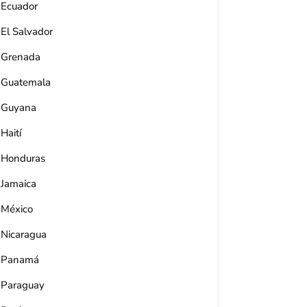
Ecuador
El Salvador
Grenada
Guatemala
Guyana
Haití
Honduras
Jamaica
México
Estudio 50 La Habana
Nicaragua
Calle Lugareños, Almendares, La Habana,
Cuba.
Panamá
53 5266 7043
Paraguay