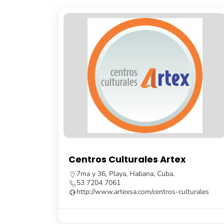
ales Artex
Librería Fayad Jamís
bana, Cuba.
Calle Obispo, no. 261, e/ Cuba 
Habana Vieja, Cuba.
com/centros-culturales
53 7862 8091