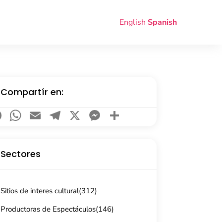
English
Spanish
Compartír en:
Facebook
WhatsApp
Email
Telegram
X
Messenger
Compartir
Sectores
Sitios de interes cultural
(312)
Productoras de Espectáculos
(146)