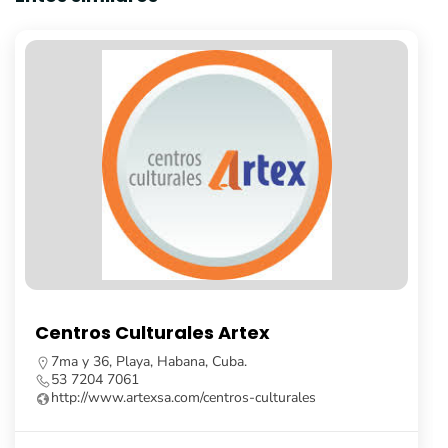
Librería Fayad Jamís
Calle Obispo, no. 261, e/ Cuba y Aguiar, La Habana
Vieja, Cuba.
53 7862 8091