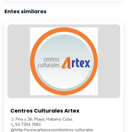
Entes similares
Librería Fayad Jamís
Calle Obispo, no. 261, e/ Cuba y Aguiar, La Habana
Vieja, Cuba.
53 7862 8091