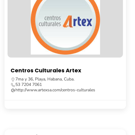
Librería Fayad Jamís
Calle Obispo, no. 261, e/ Cuba y Aguiar, La Habana
Vieja, Cuba.
53 7862 8091