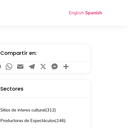
English
Spanish
Compartír en:
Facebook
WhatsApp
Email
Telegram
X
Messenger
Compartir
Sectores
Sitios de interes cultural
(312)
Productoras de Espectáculos
(146)