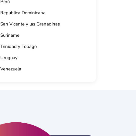
Perú
República Dominicana
a
Teatro Terry (Ci
San Vicente y las Granadinas
Cuba.
Av. 56, e/ 27 y 29, Cien
01
53 5998 6029
Suriname
Trinidad y Tobago
Uruguay
Venezuela