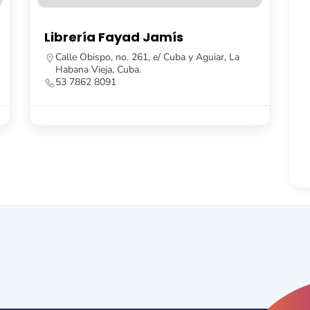
ibrería Fayad Jamís
Casa Gai
Calle Obispo, no. 261, e/ Cuba y Aguiar, La
La Habana, 
Habana Vieja, Cuba.
53 7862 04
53 7862 8091