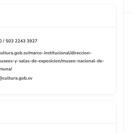
0 / 503 2243 3927
ltura.gob.sv/marco-institucional/direccion-
useos-y-salas-de-exposicion/museo-nacional-de-
-muna/
@cultura.gob.sv