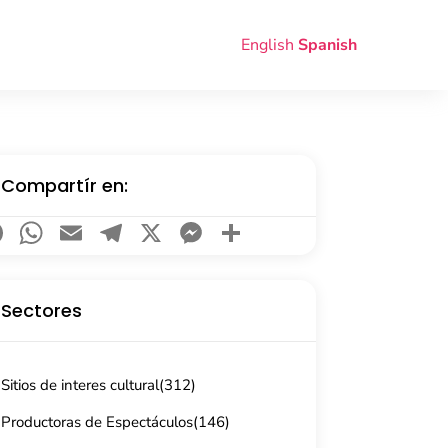
English
Spanish
Compartír en:
Facebook
WhatsApp
Email
Telegram
X
Messenger
Compartir
Sectores
Sitios de interes cultural
(312)
Productoras de Espectáculos
(146)