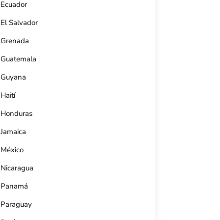
Ecuador
El Salvador
Grenada
Guatemala
Guyana
Haití
Honduras
Jamaica
México
Teatro Terry (Cienfuegos)
Nicaragua
Av. 56, e/ 27 y 29, Cienfuegos, Cuba.
Panamá
53 5998 6029
Paraguay