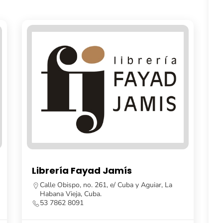
yad Jamís
Casa Gaia
o. 261, e/ Cuba y Aguiar, La
La Habana, Cuba.
Cuba.
53 7862 0401