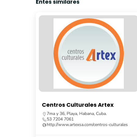
Entes similares
tros Culturales Artex
Librería Fa
 y 36, Playa, Habana, Cuba.
Calle Obispo, n
7204 7061
Habana Vieja, 
p://www.artexsa.com/centros-culturales
53 7862 8091