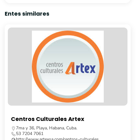
Entes similares
Librería Fayad Jamís
Calle Obispo, no. 261, e/ Cuba y Aguiar, La Habana
Vieja, Cuba.
53 7862 8091