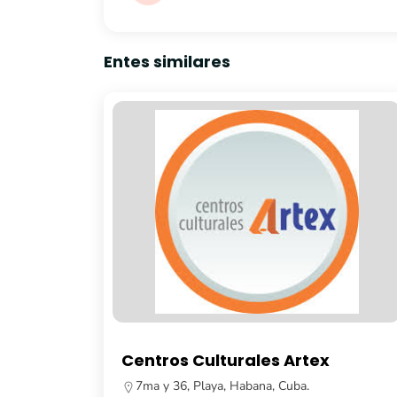
Entes similares
turales Artex
Librería Fayad Jam
a, Habana, Cuba.
Calle Obispo, no. 261, e/ C