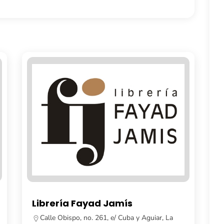
ís
Casa Gaia
uba y Aguiar, La
La Habana, Cuba.