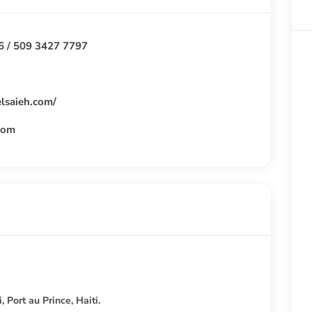
6 / 509 3427 7797
lsaieh.com/
com
, Port au Prince, Haiti.