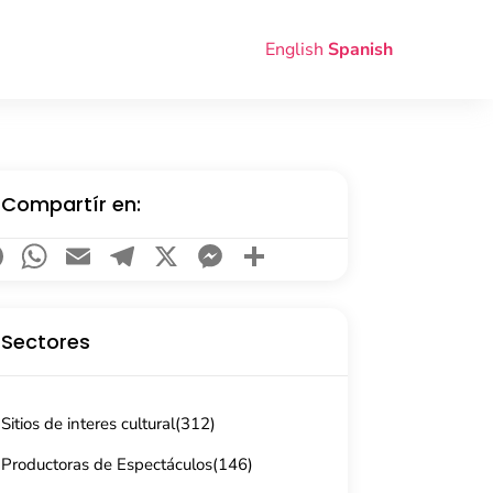
English
Spanish
Compartír en:
Facebook
WhatsApp
Email
Telegram
X
Messenger
Compartir
Sectores
Sitios de interes cultural
(312)
Productoras de Espectáculos
(146)