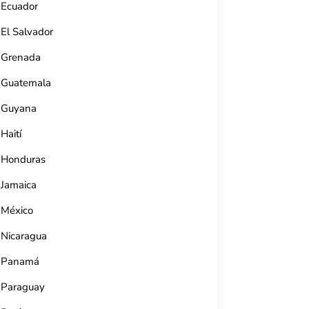
Ecuador
El Salvador
Grenada
Guatemala
Guyana
Haití
Honduras
Jamaica
México
Nicaragua
Panamá
Teatro Terry (Cienfuegos)
Paraguay
Av. 56, e/ 27 y 29, Cienfuegos, Cuba.