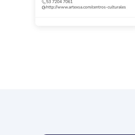
Habana Vieja, Cuba.
exsa.com/centros-culturales
53 7862 8091