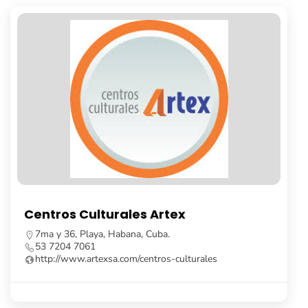
Librería Fayad Jamís
Calle Obispo, no. 261, e/ Cuba y Aguiar, La Habana
Vieja, Cuba.
53 7862 8091