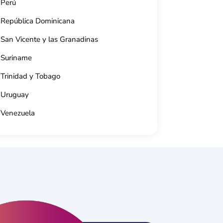
Perú
Av. 56, e/ 27 y 29, Cienfuegos, Cuba.
Calle
53 5998 6029
Cuba.
República Dominicana
53 52
San Vicente y las Granadinas
Suriname
Trinidad y Tobago
Uruguay
Venezuela