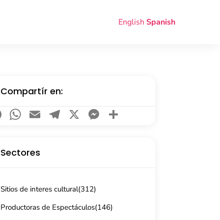
English
Spanish
Compartír en:
Facebook
WhatsApp
Email
Telegram
X
Messenger
Compartir
Sectores
Sitios de interes cultural
(312)
Productoras de Espectáculos
(146)