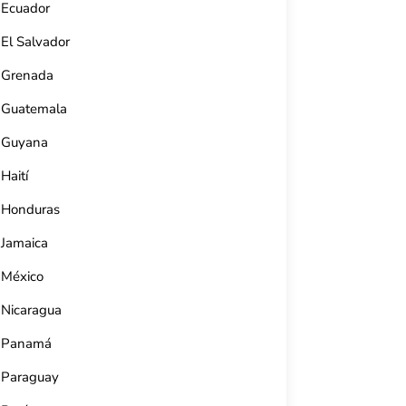
Ecuador
El Salvador
Grenada
Guatemala
Guyana
Haití
Honduras
Jamaica
México
Nicaragua
Panamá
Paraguay
Teatro Terry (Cienfuegos)
Estud