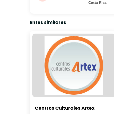
Costa Rica.
Entes similares
tex
Librería Fayad Jamís