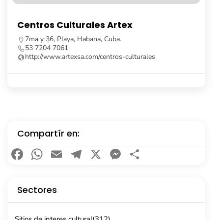
Librería Fayad Jamís
Calle Obispo, no. 261, e/ Cuba y Aguiar, La Habana
Vieja, Cuba.
53 7862 8091
Compartír en:
Facebook
WhatsApp
Email
Telegram
X
Messenger
Compartir
Sectores
Sitios de interes cultural
(312)