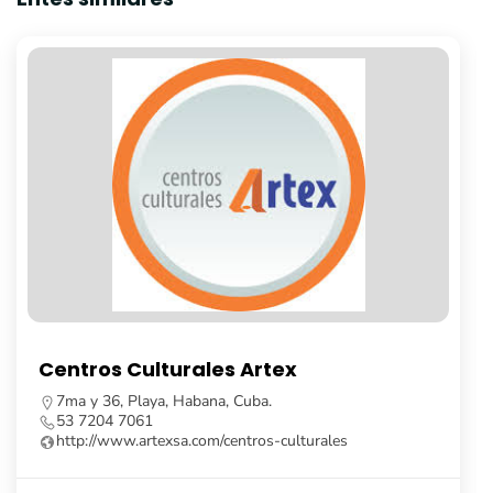
Librería Fayad Jamís
Calle Obispo, no. 261, e/ Cuba y Aguiar, La Habana
Vieja, Cuba.
53 7862 8091