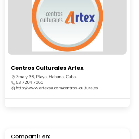
Librería Fayad Jamís
Calle Obispo, no. 261, e/ Cuba y Aguiar, La Habana
Vieja, Cuba.
53 7862 8091
Compartír en: