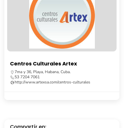
Librería Fayad Jamís
Calle Obispo, no. 261, e/ Cuba y Aguiar, La 
Vieja, Cuba.
53 7862 8091
Compartír en: