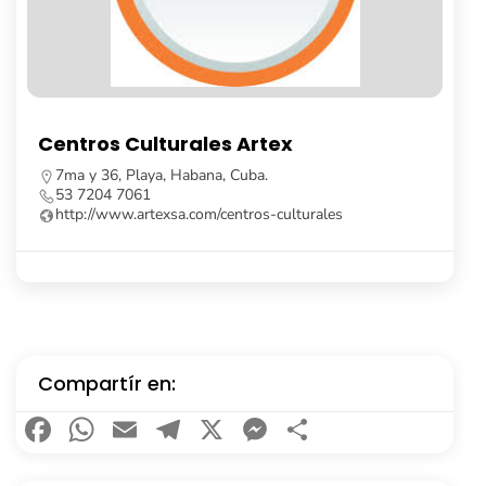
Librería Fayad Jamís
Calle Obispo, no. 261, e/ Cuba y Aguiar, La Habana
Vieja, Cuba.
53 7862 8091
Compartír en:
Facebook
WhatsApp
Email
Telegram
X
Messenger
Compartir