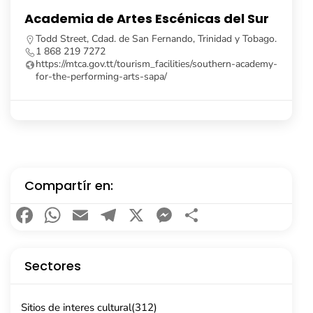
Festival de Alimentos Azules
Cdad. Scarborough, Trinidad y Tobago.
https://tobagofestivalscommission.com/contact-us/
Compartír en:
Facebook
WhatsApp
Email
Telegram
X
Messenger
Compartir
Sectores
Sitios de interes cultural
(312)