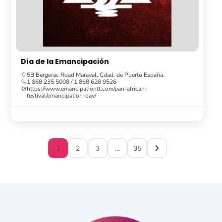
Día de la Emancipación
5B Bergerac Road Maraval, Cdad. de Puerto España.
1 868 235 5008 / 1 868 628 9526
https://www.emancipationtt.com/pan-african-
festival/emancipation-day/
1
2
3
…
35