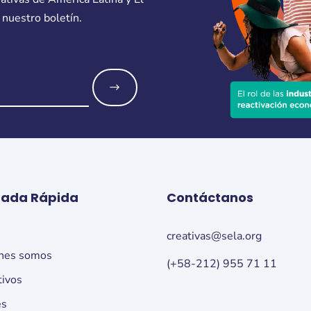
 nuestro boletín.
o
rada Rápida
Contáctanos
o
creativas@sela.org
nes somos
(+58-212) 955 71 11
tivos
es