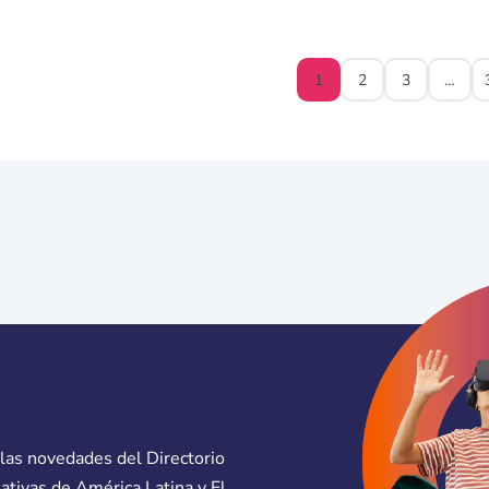
1
2
3
…
 las novedades del Directorio
eativas de América Latina y El