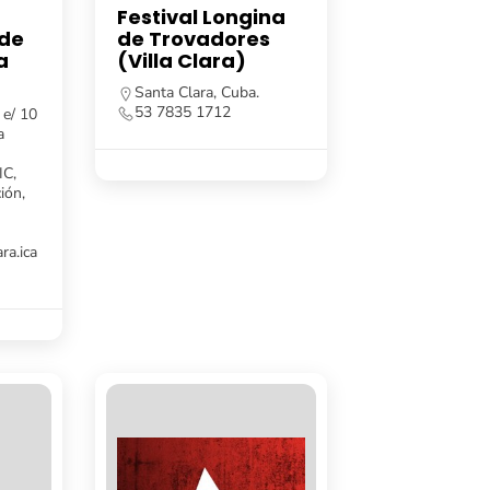
Festival Longina
 de
de Trovadores
a
(Villa Clara)
Santa Clara, Cuba.
53 7835 1712
 e/ 10
a
IC,
ión,
ra.ica