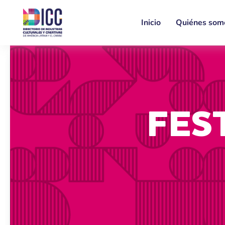
Inicio
Quiénes som
FES