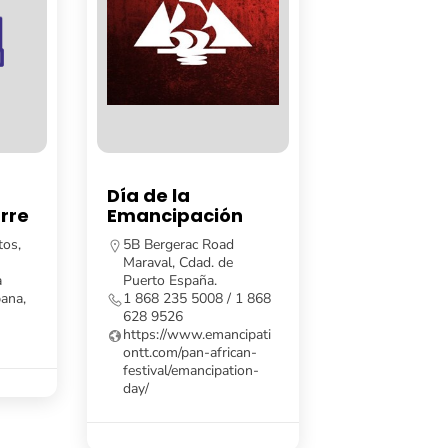
Día de la
rre
Emancipación
tos,
5B Bergerac Road
Maraval, Cdad. de
a
Puerto España.
ana,
1 868 235 5008 / 1 868
628 9526
https://www.emancipati
ontt.com/pan-african-
festival/emancipation-
day/