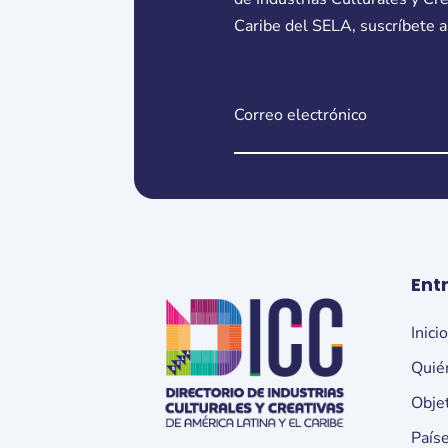
Caribe del SELA, suscríbete a
Ent
Inici
Quié
Obje
País