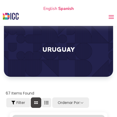
English
Spanish
URUGUAY
67
Items Found
Filter
Ordenar Por: