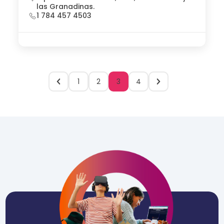
las Granadinas.
1 784 457 4503
1
2
3
4