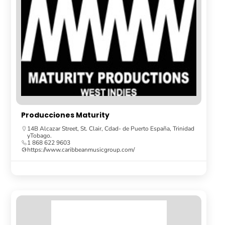
Producciones Maturity
14B Alcazar Street, St. Clair, Cdad- de Puerto España, Trinidad
yTobago.
1 868 622 9603
https://www.caribbeanmusicgroup.com/