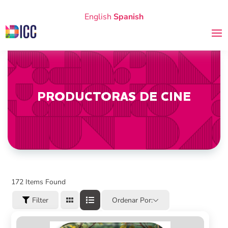
English
Spanish
PRODUCTORAS DE CINE
172
Items Found
Filter
Ordenar Por: