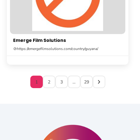
Emerge Film Solutions
https://emergefilmsolutions.com/country/guyana/
1
2
3
…
29