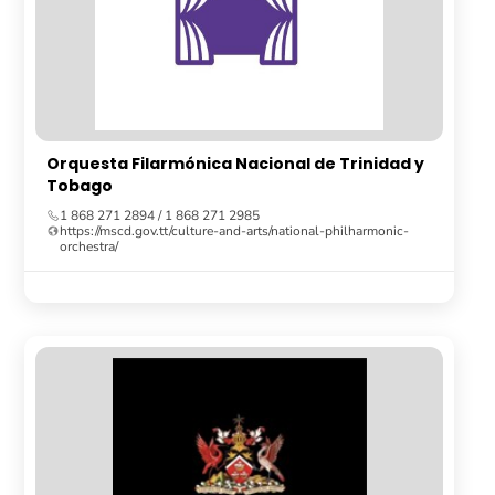
Orquesta Filarmónica Nacional de Trinidad y
Tobago
1 868 271 2894 / 1 868 271 2985
https://mscd.gov.tt/culture-and-arts/national-philharmonic-
orchestra/