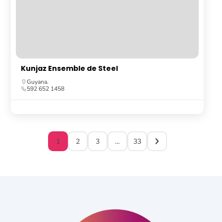
Kunjaz Ensemble de Steel
Guyana.
592 652 1458
1
2
3
…
33