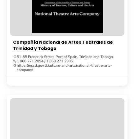
Compañía Nacional de Artes Teatrales de
Trinidad y Tobago
51-55 Frederick Street, Port of Spain, Trinidad and Tobago.
1 868 271 2894 / 1 868 271 2985
https://mscd.gov.tt/culture-and-arts/national-theatre-arts-
company/