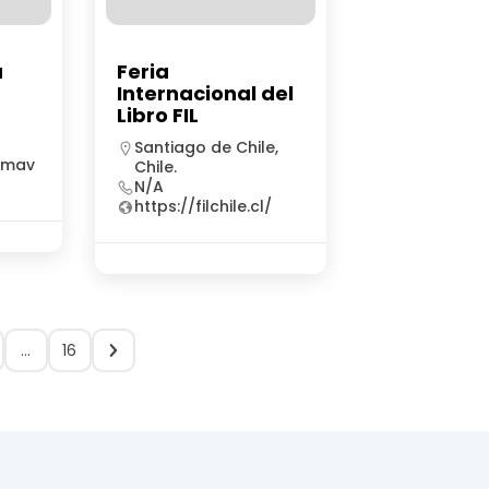
a
Feria
Internacional del
Libro FIL
Santiago de Chile,
rimav
Chile.
N/A
https://filchile.cl/
…
16