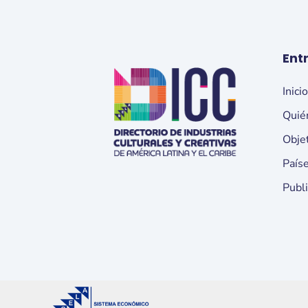
Ent
Inici
Quié
Obje
País
Publ