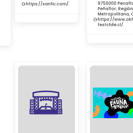
9750000 Penaflo
https://sanfic.com/
Peñaflor, Regió
Metropolitana, C
https://www.ok
festchile.cl/