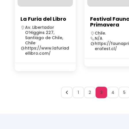
La Furia del Libro
Festival Faun
Primavera
Av. Libertador
O’Higgins 227,
Chile.
Santiago de Chile,
N/A
Chile
https://faunap
https://www.lafuriad
erafest.cl/
ellibro.com/
1
2
3
4
5