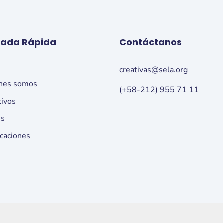
rada Rápida
Contáctanos
o
creativas@sela.org
nes somos
(+58-212) 955 71 11
tivos
es
icaciones