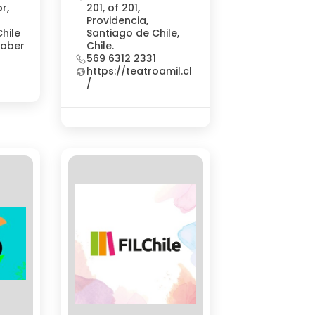
r,
201, of 201,
n
Providencia,
hile
Santiago de Chile,
tober
Chile.
569 6312 2331
https://teatroamil.cl
/