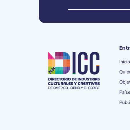
Ent
Inici
Quié
Obje
País
Publ