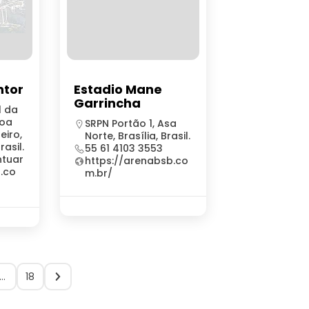
ntor
Estadio Mane
Garrincha
l da
Boa
SRPN Portão 1, Asa
eiro,
Norte, Brasília, Brasil.
rasil.
55 61 4103 3553
ntuar
https://arenabsb.co
r.co
m.br/
…
18