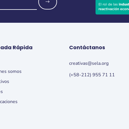
o
rada Rápida
Contáctanos
o
creativas@sela.org
nes somos
(+58-212) 955 71 11
tivos
es
icaciones