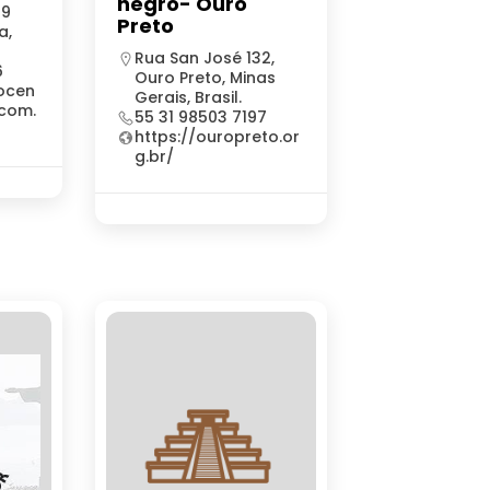
negro- Ouro
99
Preto
a,
Rua San José 132,
6
Ouro Preto, Minas
ocen
Gerais, Brasil.
.com.
55 31 98503 7197
https://ouropreto.or
g.br/