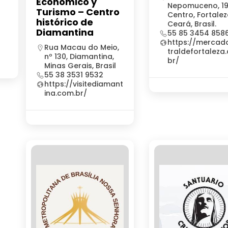
Económico y
Nepomuceno, 1
Turismo – Centro
Centro, Fortalez
histórico de
Ceará, Brasil.
Diamantina
55 85 3454 858
https://mercad
Rua Macau do Meio,
traldefortaleza
nº 130, Diamantina,
br/
Minas Gerais, Brasil
55 38 3531 9532
https://visitediamant
ina.com.br/