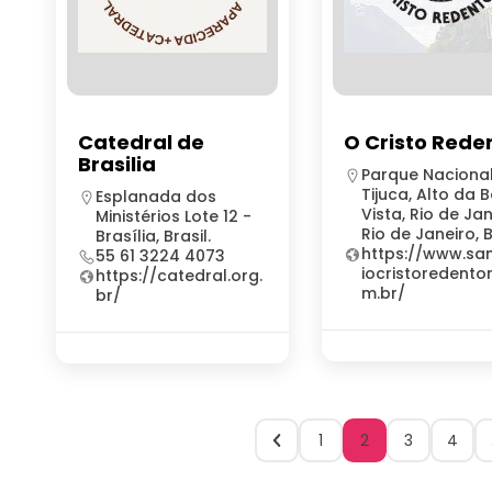
Catedral de
O Cristo Rede
Brasilia
Parque Naciona
Tijuca, Alto da 
Esplanada dos
Vista, Rio de Jan
Ministérios Lote 12 -
Rio de Janeiro, B
Brasília, Brasil.
https://www.sa
55 61 3224 4073
iocristoredento
https://catedral.org.
m.br/
br/
1
2
3
4