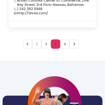
British Colonial Center of Commerce, One
Bay Street, 3rd Floor Nassau, Bahamas.
1 242 362 5998
http://tinres.com/
1
2
3
4