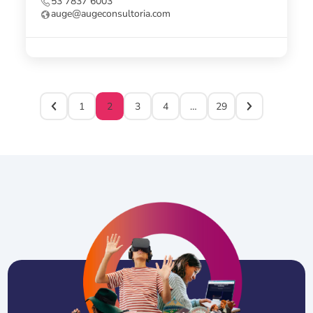
53 7837 6003
auge@augeconsultoria.com
1
2
3
4
…
29