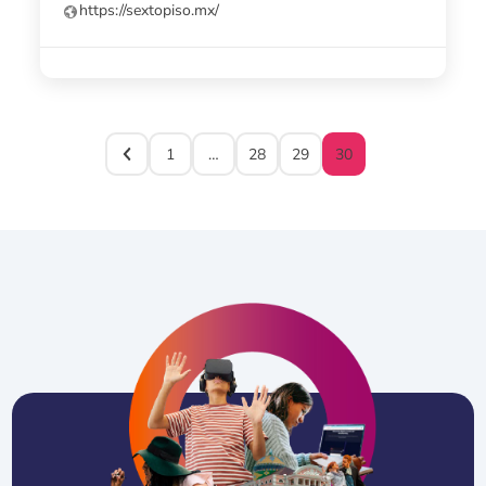
https://sextopiso.mx/
1
…
28
29
30